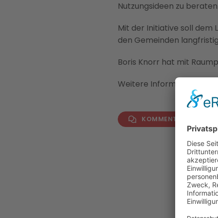
Nutzungsideen zu beraten
Mit der Initiative soll dem
den Gemeinden langfristi
Boris Knorr hat mit Raump
Weitere Informationen:
RM
KOMMENTAR VERFAS