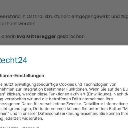
.
 Leerstand in Osttirol strukturiert entgegengewirkt und zug
g erhöht werden.
lanerin
Eva Mitteregger
gesprochen.
O Leerstand
SEN