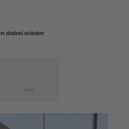
len dabei wieder
04:12