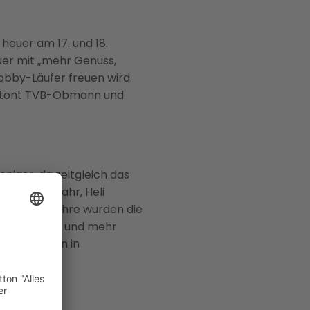
 heuer am 17. und 18.
uer mit „mehr Genuss,
obby-Läufer freuen wird.
, betont TVB-Obmann und
iger, da zeitgleich das
s dem Vorjahr, Heli
r letzten Jahre wurden die
ger Anstiege und mehr
thlonstadion in