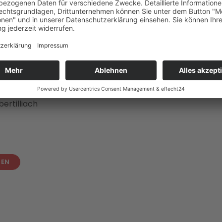
er geht der
Dolomitenlauf in der freien Technik
ab 10 U
 Fünf Minuten später startet das
Easy Race
für alle Anfän
er, folgt dann der Höhepunkt des Langlaufwochenendes 
auf
über die gleichen Distanzen.. Um 10:05 Uhr beginnt da
e bis 14 Jahre vom Nenngeld befreit sind.
e kann man sich unter
www.dolomitensport.at
und auch a
ertilliach
SEN