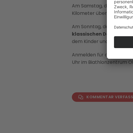
Am Samstag, den 17. Jänn
Kilometer über die Bühne.
Am Sonntag, den 18. Jänn
klassischen Dolomitenl
dem Kinder und Jugendlich
Anmelden für die Bewerb
Uhr im Biathlonzentrum Ob
KOMMENTAR VERFAS