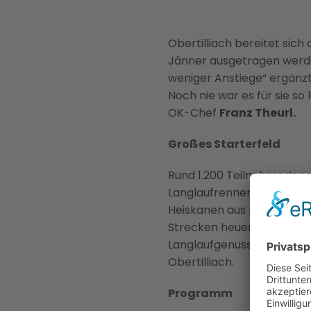
Obertilliach bereitet sich
Jänner ausgetragen werden
weniger Anstiege“ ergänzt
Noch nie war es für sie s
OK-Chef
Franz Theurl.
Großes Starterfeld
Rund 1.200 TeilnehmerInne
Langlaufrennen Toblach-Co
Heiskanen aus Finnland un
Strecken heuer einfacher 
Langlaufgenuss für den Gr
Obertilliach.
Programm