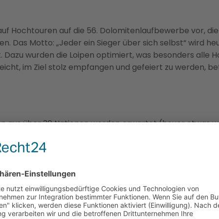
 auf Hochtouren auf die 56. Dolomitenlaufbewerbe vor, die
. Das Motto: „Jeder ein Sieger über sich selbst“ wird he
. Dazu wurden die Loipen optimiert, was besonders alle H
o leicht, im Ziel stolz empfangen und gefeiert zu werden
n aus über 30 Nationen werden erwartet (heuer etwas wen
rtina stattfindet), darunter auch die Zweitplatzierten au
d Francesco Ferrari aus Italien. Wegen des Feedbacks de
gestaltet, verspricht OK-Chef Franz Theurl. Es gibt weni
oßteil der HobbysportlerInnen. Das Herzstück liegt im Bia