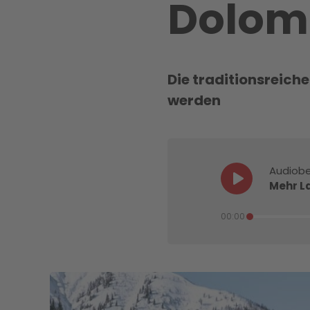
Dolomi
Die traditionsreich
werden
Audiobe
Mehr L
00:00