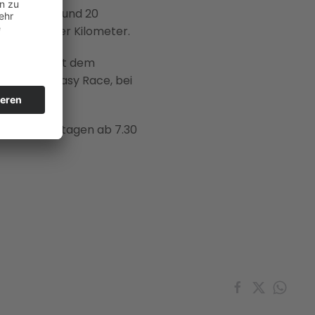
hr über 40 und 20
ger über vier Kilometer.
um 10 Uhr mit dem
s nächste Easy Race, bei
n den Renntagen ab 7.30