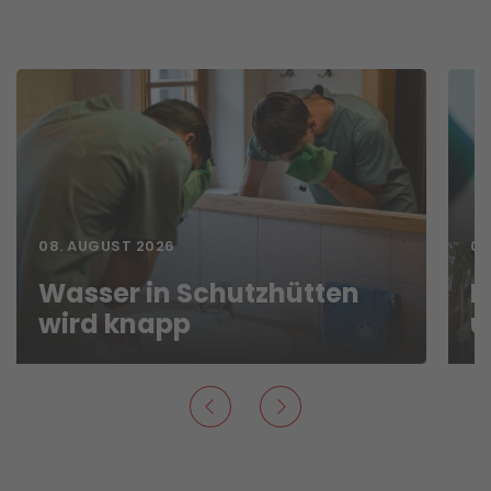
08. AUGUST 2026
07
Wasser in Schutzhütten
N
wird knapp
u