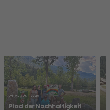
06. AUGUST 2026
05
Pfad der Nachhaltigkeit
F