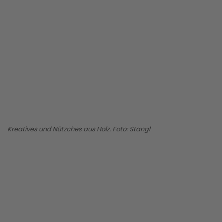
BILD ANZEIGEN
Kreatives und Nützches aus Holz. Foto: Stangl
BILD ANZEIGEN