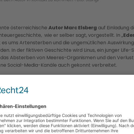
nnte österreichische
Autor Marc Elsberg
auf Einladung de
euergeschichte, wie er selber sagt, vorgestellt. In „
Ede
ht es ums Artensterben und die ungemütlichen Auswirkung
en. In der fiktiven Geschichte wird Linus, ein junger Life-
 er das Absterben von Meeres-Organismen und den Verlu
ine Social-Media-Kanäle auch gekonnt verbreitet.
n wie „Blackout“, „Zero“, „Gier“ oder „Celsius“ ist „Eden“ 
sszenarien befasst. Karin Stangl hat für Radio Osttirol m
erger heißt, gesprochen: