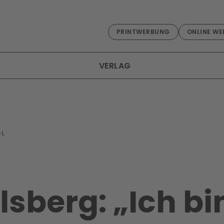
PRINTWERBUNG
ONLINE WE
VERLAG
GL
lsberg: „Ich bi