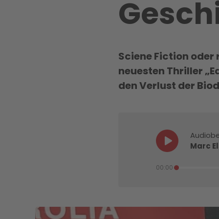
Geschi
Sciene Fiction oder 
neuesten Thriller „
den Verlust der Biod
Audiobe
Marc El
00:00