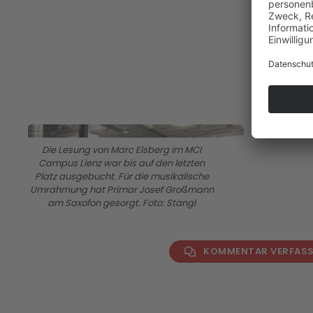
BILD ANZEIGEN
Die Lesung von Marc Elsberg im MCI
Campus Lienz war bis auf den letzten
Platz ausgebucht. Für die musikalische
Umrahmung hat Primar Josef Großmann
am Saxofon gesorgt. Foto: Stangl
KOMMENTAR VERFAS