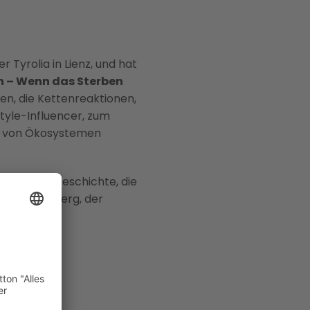
r Tyrolia in Lienz, und hat
n – Wenn das Sterben
en, die Kettenreaktionen,
Style-Influencer, zum
st von Ökosystemen
die nächste Geschichte, die
it Marc Elsberg, der