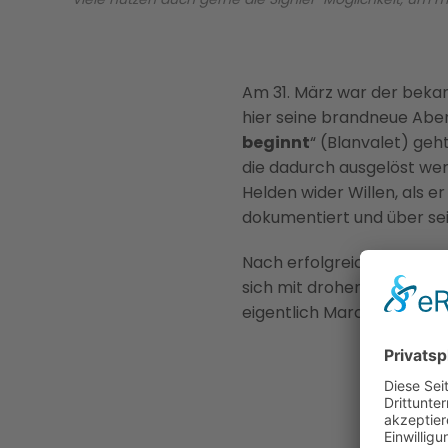
Am 31. März war der beka
hier seine brandneue Abent
beginnt
“ (Blanvalet) ge
die dadurch ausgelöst werd
Helden wider Willen, als
dokumentiert und über se
Nach erfolgreichen Thriller
sich mit drohenden Zukunft
eigentlich Marcus Rafelsb