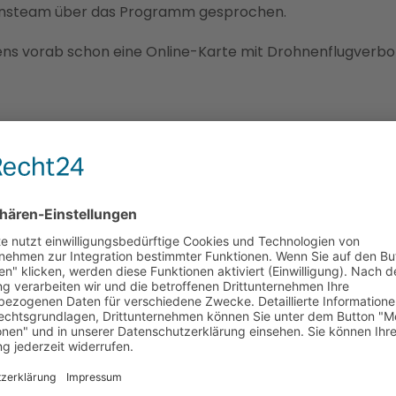
onsteam über das Programm gesprochen.
ens vorab schon eine Online-Karte mit Drohnenflugverbot
SEN