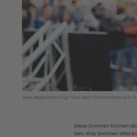
Viele begeisterte Flug-Fans beim Drohnenfestival in A
Diese Drohnen können aber
sein. Was Drohnen alles k