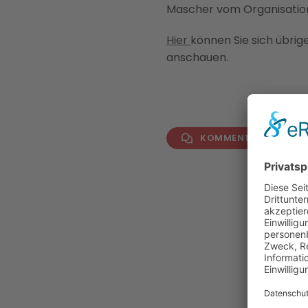
Mascher vom Organisati
Hier
können Sie sich übrig
anschauen.
KOMMENTAR VERFAS