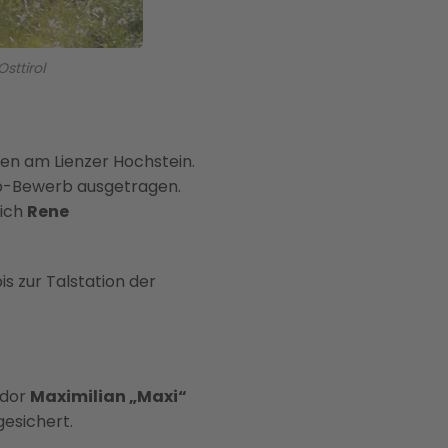
sttirol
en am Lienzer Hochstein.
up-Bewerb ausgetragen.
sich
Rene
s zur Talstation der
ador
Maximilian „Maxi“
esichert.