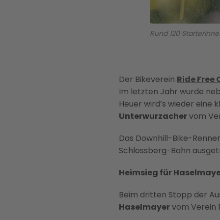
Rund 120 StarterInne
Der Bikeverein
Ride Free 
Im letzten Jahr wurde n
Heuer wird’s wieder eine k
Unterwurzacher
vom Vere
Das Downhill-Bike-Renne
Schlossberg-Bahn ausgetra
Heimsieg für Haselmayer
Beim dritten Stopp der Au
Haselmayer
vom Verein R