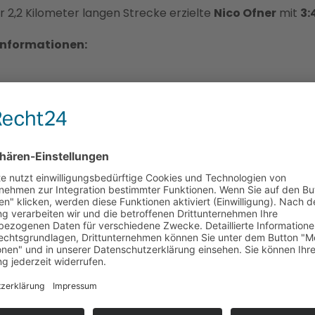
r 2,2 Kilometer langen Strecke erzielte
Nico Ofner
mit
3:
Informationen:
SEN