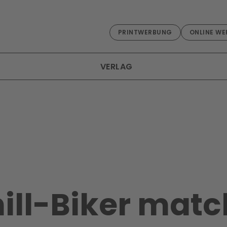
PRINTWERBUNG
ONLINE WE
VERLAG
ll-Biker matc