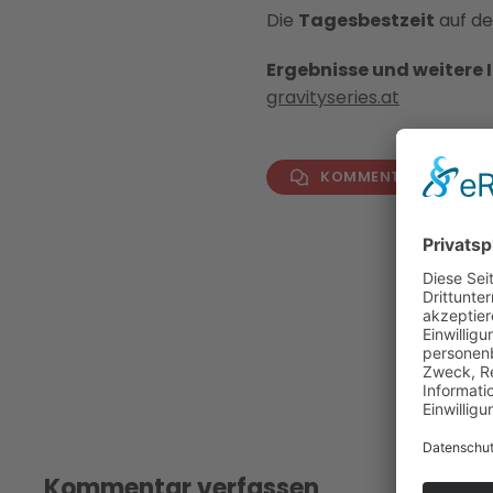
Die
Tagesbestzeit
auf de
Ergebnisse und weitere 
gravityseries.at
KOMMENTAR VERFAS
Kommentar verfassen