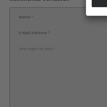
Name
*
E-Mail Adresse
*
Comment Text
*