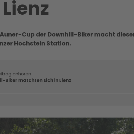
 Lienz
e Auner-Cup der Downhill-Biker macht dies
nzer Hochstein Station.
itrag anhören
l-Biker matchten sich in Lienz