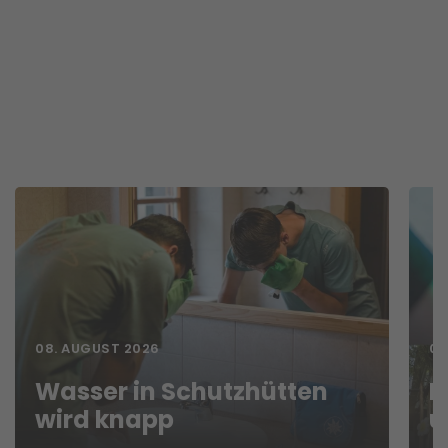
08. AUGUST 2026
07
Wasser in Schutzhütten
N
wird knapp
u