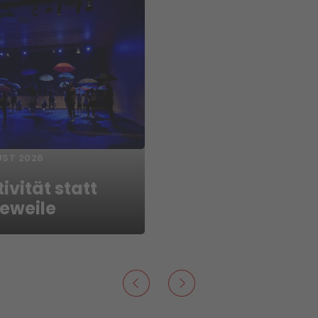
UST 2026
ivität statt
eweile