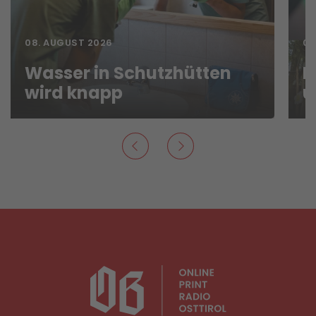
08. AUGUST 2026
07
Wasser in Schutzhütten
N
wird knapp
u