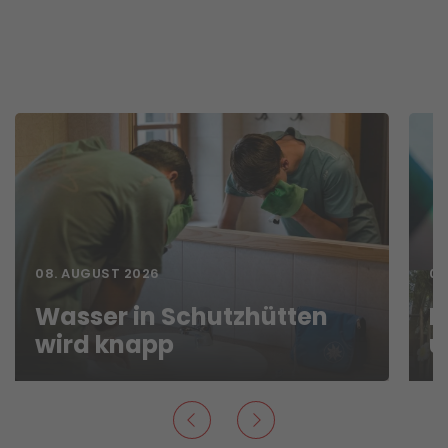
08. AUGUST 2026
07
Wasser in Schutzhütten
N
wird knapp
u