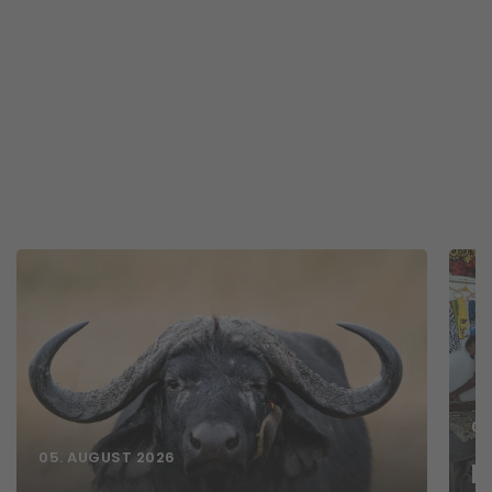
04
05. AUGUST 2026
E