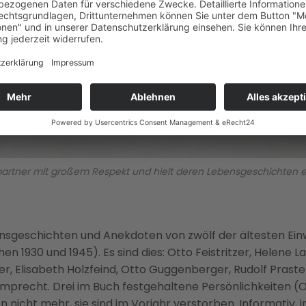
artner mit großem Respekt und hielt deren Lebensgeschichten eind
ensgeschichten und Anekdoten von zwölf der ältesten Ei
 1930 und 1945). Es sind dies: Otto Feistritzer, Helene L
r, Elisabeth Holzfeind, Otto Guggenberger, Rudolf Praster,
amprecht. Drei im Buch festgehaltene Persönlichkeiten (Ot
n nicht mehr, sie sind im Vorjahr verstorben. Informativ, 