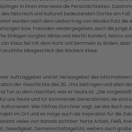
pringer in ihren Interviews die Persönlichkeiten. Zusamm
d des historisch und kulturell bedeutenden Dorfes am Fu
rlenhof wurden nach dem Liedvortrag von Monika Putz die e
ehörigen bzw. Freunden wiedergegeben, auch die junge A
sche Einlagen sorgten Niklas und Martin Kundert, Marco 
Jan Klaus fiel mit dem Korb voll Semmeln zu Boden, aber
h erzählte Missgeschick des Bäckers Klaus.
war Auftraggeber und ist Herausgeber des informativen 
tation der Geschichte des 20. Jhts beitragen und allen d
nd Tun zu dem machten, was er heute ist. „Die vorgestel
z für uns heute und für kommende Generationen, sie sind u
er Kulturverein. Wie Obfrau Durchner sagt, sei das Buch a
ojekt im Ort und es möge auch als Inspiration für die Zuk
mt vieles von damals sichtbar: harte Arbeit, Fleiß, Kreat
t, Geselligkeit, Gemeinschaftsgefühl, weiters auch große 