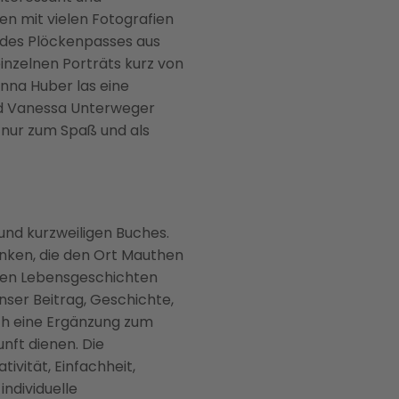
en mit vielen Fotografien
ß des Plöckenpasses aus
inzelnen Porträts kurz von
nna Huber las eine
und Vanessa Unterweger
 nur zum Spaß und als
und kurzweiligen Buches.
anken, die den Ort Mauthen
lten Lebensgeschichten
nser Beitrag, Geschichte,
uch eine Ergänzung zum
unft dienen. Die
ivität, Einfachheit,
individuelle