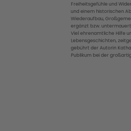
Freiheitsgefühle und Wide
und einem historischen Ab
Wiederaufbau, Großgemein
ergänzt bzw. untermauert.
Viel ehrenamtliche Hilfe u
Lebensgeschichten, zeitge
gebührt der Autorin Katha
Publikum bei der großarti
BILD ANZEIGEN