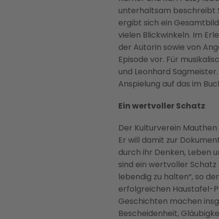
unterhaltsam beschreibt S
ergibt sich ein Gesamtbil
vielen Blickwinkeln. Im E
der Autorin sowie von Ang
Episode vor. Für musikali
und Leonhard Sagmeister. 
Anspielung auf das im Buc
Ein wertvoller Schatz
Der Kulturverein Mauthen 
Er will damit zur Dokumen
durch ihr Denken, Leben u
sind ein wertvoller Schat
lebendig zu halten“, so d
erfolgreichen Haustafel-Pr
Geschichten machen insgesa
Bescheidenheit, Gläubigkei