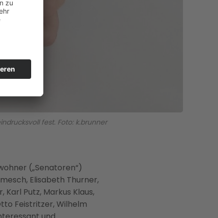
rucksvoll fest. Foto: k.brunner
nwohner („Senatoren“)
amesch, Elisabeth Thurner,
 Karl Putz, Markus Klaus,
to Feistritzer, Wilhelm
interessant und