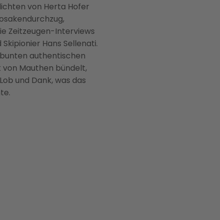
dichten von Herta Hofer
 Kosakendurchzug,
e Zeitzeugen-Interviews
kipionier Hans Sellenati.
ie bunten authentischen
k von Mauthen bündelt,
 Lob und Dank, was das
te.