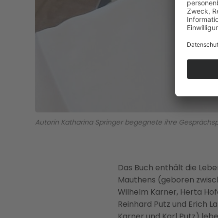
Autorin Katharina Springer begegnete ihre Gesprächsp
Das Buch enthält die Leb
Mauthens (geboren zwischen
Wilhelm Karner, Herta Hofe
Reinhard Putz und Erich L
Karner und Karl Putz) lebe