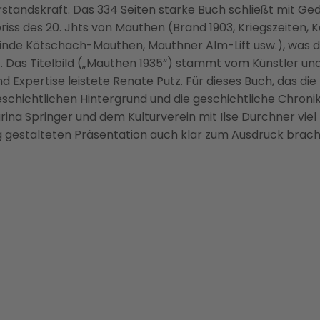
rstandskraft. Das 334 Seiten starke Buch schließt mit Ge
riss des 20. Jhts von Mauthen (Brand 1903, Kriegszeiten,
de Kötschach-Mauthen, Mauthner Alm-Lift usw.), was di
 Das Titelbild („Mauthen 1935“) stammt vom Künstler und S
nd Expertise leistete Renate Putz. Für dieses Buch, das d
schichtlichen Hintergrund und die geschichtliche Chroni
rina Springer und dem Kulturverein mit Ilse Durchner viel
g gestalteten Präsentation auch klar zum Ausdruck brach