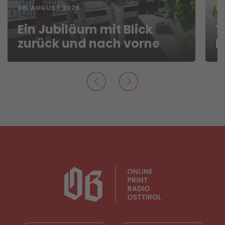
06. AUGUST 2026
06
Ein Jubiläum mit Blick
T
zurück und nach vorne
F