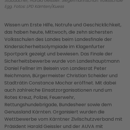
Staudacher, Harald Geissler. Siegermannschaft Volksschule
Egg. Fotos: LPD Kärnten/Kuess
Wissen um Erste Hilfe, Notrufe und Geschicklichkeit,
das haben heute, Mittwoch, die zehn sichersten
Volksschulen des Landes beim Landesfinale der
Kindersicherheitsolympiade im Klagenfurter
Sportpark gezeigt und bewiesen. Das Finale der
Sicherheitsbewerbe wurde von Landeshauptmann
Daniel Fellner im Beisein von Landesrat Peter
Reichmann, Bürgermeister Christian Scheider und
Stadträtin Constance Mochar eröffnet. Mit dabei
auch zahlreiche Einsatzorganisationen rund um
Rotes Kreuz, Polizei, Feuerwehr,
Rettungshundebrigade, Bundesheer sowie dem
Genussland Kärnten. Organisiert wurden die
Wettbewerbe vom Kärntner Zivilschutzverband mit
Präsident Harald Geissler und der AUVA mit