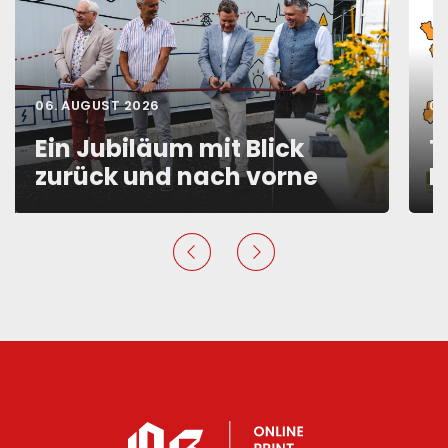
06. AUGUST 2026
06
Ein Jubiläum mit Blick
T
zurück und nach vorne
F