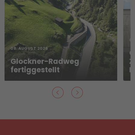
07
08. AUGUST 2026
O
Glockner-Radweg
Z
fertiggestellt
B