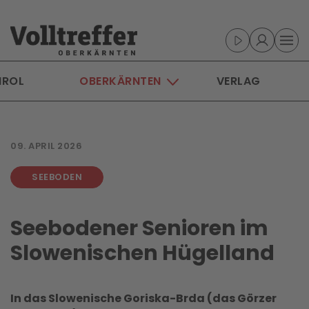
Skip to main content
IROL
OBERKÄRNTEN
VERLAG
09. APRIL 2026
SEEBODEN
Seebodener Senioren im
Slowenischen Hügelland
In das Slowenische Goriska-Brda (das Görzer