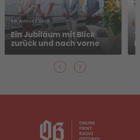
06. AUGUST 2026
06
Ein Jubiläum mit Blick
T
zurück und nach vorne
F