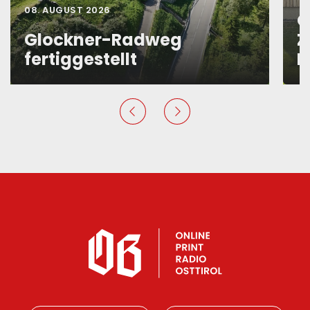
08. AUGUST 2026
O
Glockner-Radweg
Z
fertiggestellt
B