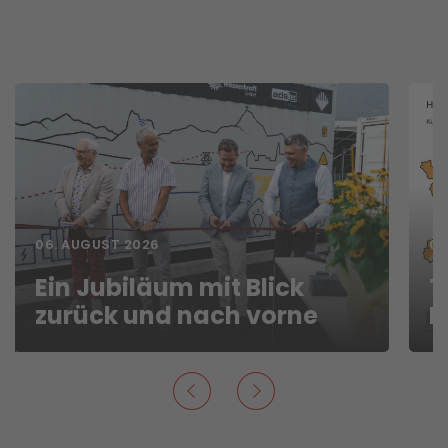
06. AUGUST 2026
06
Ein Jubiläum mit Blick
T
zurück und nach vorne
F