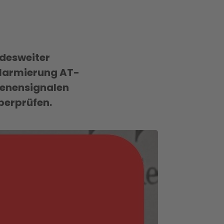
ndesweiter
alarmierung AT-
irenensignalen
berprüfen.