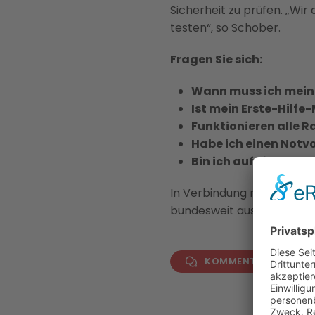
Sicherheit zu prüfen. „Wir
testen“, so Schober.
Fragen Sie sich:
Wann muss ich mein
Ist mein Erste-Hilf
Funktionieren alle 
Habe ich einen Notv
Bin ich auf einen St
In Verbindung mit dem Si
bundesweit ausgesendet. W
KOMMENTAR VERFAS