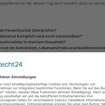
 appellieren an Sie, diesen Tag auch wirklich dazu zu verw
en Feuerlöscher überprüfen?
e-Material komplett und noch verwendbar?
Rauchmelder in meinem Haushalt?
orrat an Getränken, Lebensmitteln und Medikament
romausfall vorbereitet und habe ich eine alternative L
renen-Probealarm wird auch heuer wieder die Handy-Ala
eitere Informationen finden Sie auf der offiziellen Hom
SEN