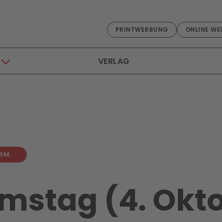
PRINTWERBUNG
ONLINE WE
VERLAG
RM:
mstag (4. Okt