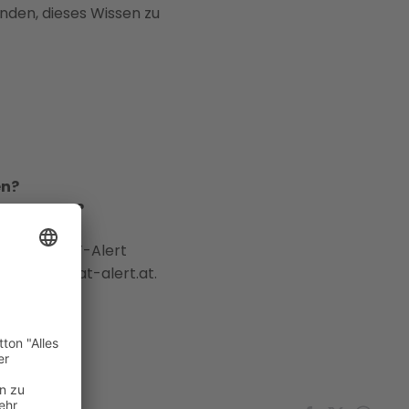
enden, dieses Wissen zu
en?
ichtquelle?
rmierung AT-Alert
epage www.at-alert.at.