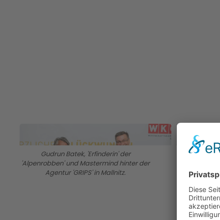
BILD ANZEIGEN
Gudrun Batek, 'Erfinderin' der
Insgesamt du
'Alpenrobben' und Mastermind hinter der
Mandl (r.) u
Agentur 'GRIPS' in Mallnitz.
Georg Math
Unternehmer
Geehrt wurd
mit seiner 
Jahren die 