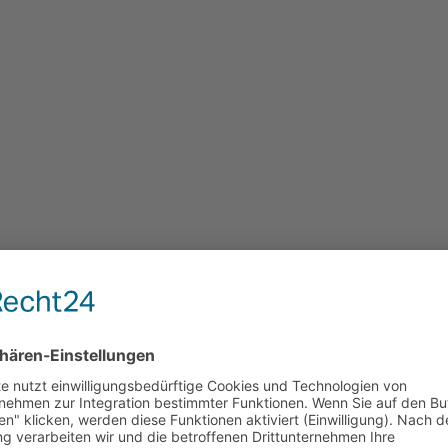
BILD ANZEIGEN
BILD ANZEIGEN
rften WK-Präsident Jürgen
Sepp Lassnig aus Kleblach-Lind.
nd WK-Bezirksstellenobmann
iesl (l.) zu 1.570 Jahren
tum gratulieren. Im Bild:
e auch „Jimmy“ Gamal, der
Pizzeria „Bambini“ seit 30
Greifenburger Gastro-Szene
bereichert.