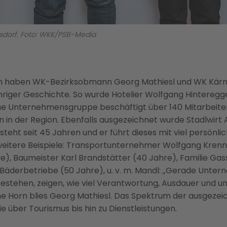
rsdorf. Foto: WKK/PSB-Media
 haben WK-Bezirksobmann Georg Mathiesl und WK Kärn
hriger Geschichte. So wurde Hotelier Wolfgang Hinteregge
e Unternehmensgruppe beschäftigt über 140 Mitarbeiter
in der Region. Ebenfalls ausgezeichnet wurde Stadlwirt 
steht seit 45 Jahren und er führt dieses mit viel persönl
 weitere Beispiele: Transportunternehmer Wolfgang Kren
, Baumeister Karl Brandstätter (40 Jahre), Familie Gas
r Bäderbetriebe (50 Jahre), u. v. m. Mandl: „Gerade Untern
estehen, zeigen, wie viel Verantwortung, Ausdauer und 
che Horn blies Georg Mathiesl. Das Spektrum der ausgezei
e über Tourismus bis hin zu Dienstleistungen.