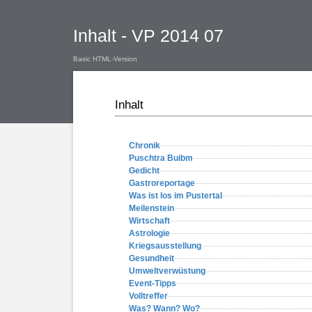
Inhalt - VP 2014 07
Basic HTML-Version
Inhalt
Chronik
Puschtra Buibm
Gedicht
Gastroreportage
Was ist los im Pustertal
Meilenstein
Wirtschaft
Astrologie
Kriegsausstellung
Gesundheit
Umweltverwüstung
Event-Tipps
Volltreffer
Was? Wann? Wo?