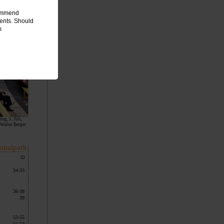
commend
ments. Should
m
g, 5. Juli,
 Walter Berger
onalpark
32
“
34-35
36-38
39
53-55