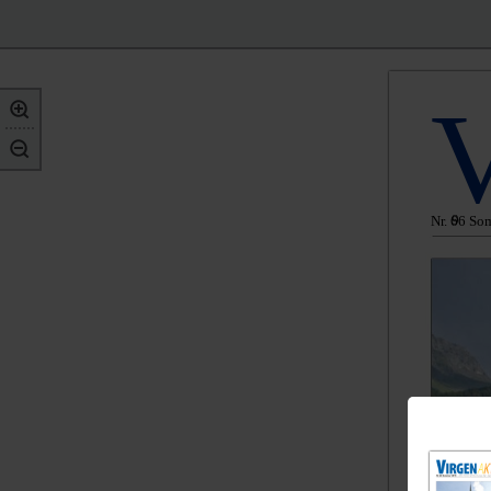
9
Nr. 66 So