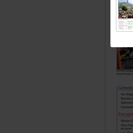
DieMusikkapell
beim Festakt 
Gemeind
Der Bürge
Berichte 
Jahresrec
Gemeinder
Energi
Höchste E
Neue Fahr
der guten
e.vi
– Elekt