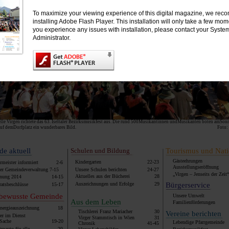
To maximize your viewing experience of this digital magazine, we re
installing Adobe Flash Player. This installation will only take a few mo
you experience any issues with installation, please contact your Syste
Administrator.
e Virgen richtete das 63. Iseltaler Bezirksmusikfest aus. Die rund 500Musikantinnen undMusikanten boten amSonnta
auf demDorfplatz ein wunderbares Bild.
Foto:
e aktuell
Schulen und Bildung
Tourismus und Nati
Gästeehrungen
Kindergarten
22-23
rmeister informiert
2-6
Ausstellungseröffnung
der Gemeindeverwaltung 7-15
Unsere Schulen berichten
24-27
„Virgen – Jenseits der Zeit
Aktuelles aus der Bücherei
28
hnung 2014
14-15
Auszeichnungen und Erfolge
29
Bürgerservice
atsbeschlüsse
15-17
ebewusste Gemeinde
Unsere Umwelt
Aus dem Leben
Familienförderungen
nergieauszeichnung
18
Tischlerei Franz Mariacher
30
Vereine berichten
er im Dienst
Virger Stammtisch in Wien
31
 Sache
19-20
Lebendige Pfarrgemeinde
Chronik
41-45
roauto für alle
20