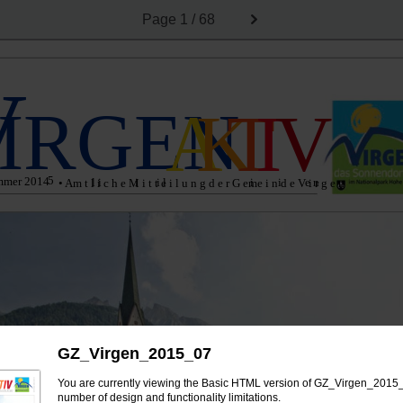
Page
1 / 68
V
IRGEN
A
K
T
I
V
5
mmer 2014
l i
i
i l
i
i
e n
• Am t l i c h e M i t t e i l u n g d e r G eme i n d e V i r g e n
GZ_Virgen_2015_07
You are currently viewing the Basic HTML version of GZ_Virgen_2015_0
number of design and functionality limitations.