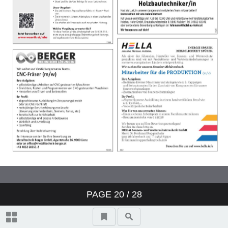
Was ist los in Oberkärnten?
PAGE
20
/ 28