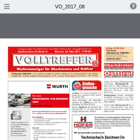
TABLE OF CONTENTS
VO_2017_08
Chronik
Interview von Herbert Hauser
Musik voller Taktgefühl
Hallo Oberkärnten - da bin ich!
Meine Geschichte
Volltreffer
Glückwünsche