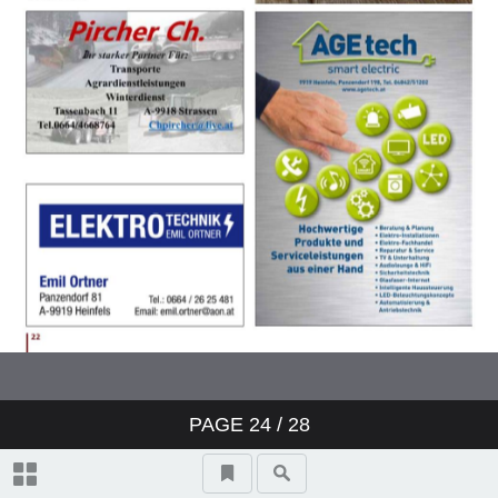
PAGE
24
/ 28