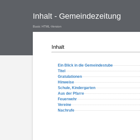
Inhalt - Gemeindezeitung
Basic HTML-Version
Inhalt
Ein Blick in die Gemeindestube
Titel
Gratulationen
Hinweise
Schule, Kindergarten
Aus der Pfarre
Feuerwehr
Vereine
Nachrufe