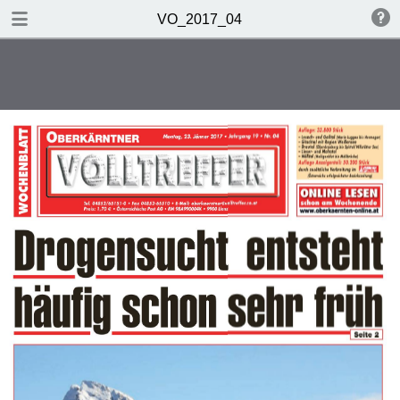
TABLE OF CONTENTS
VO_2017_04
Chronik
Interview von Herbert Hauser
Musik voller Taktgefühl
Hallo Oberkärnten - da bin ich!
Bild für alle
Was ist los in Oberkärnten?
Volltreffer