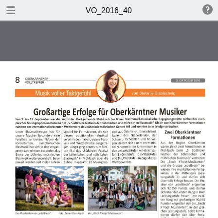
TABLE OF CONTENTS
VO_2016_40
Chronik
Interview von Herbert Hauser
Musik voller Taktgefühl
Meine Geschichte
Unterwegs in Oberkärnten
Volltreffer
Glückwünsche