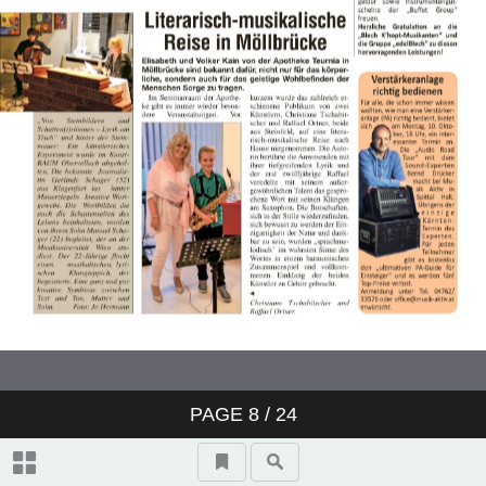
Was? Wann? Wo?
Was ist los in Überkärnten?
PAGE
8
/ 24