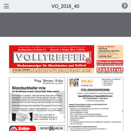
TABLE OF CONTENTS
VO_2016_40
Chronik
Interview von Herbert Hauser
Musik voller Taktgefühl
Meine Geschichte
Unterwegs in Oberkärnten
Volltreffer
Glückwünsche