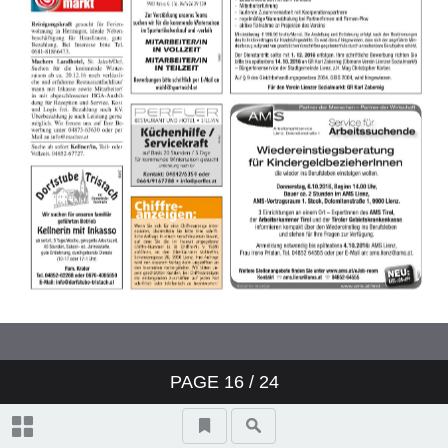
Was? Wann? Wo?
Was ist los in Überkärnten?
PAGE
16
/ 24