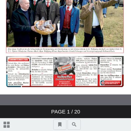
PAGE
1
/ 20