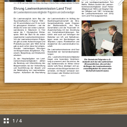
1
/
4