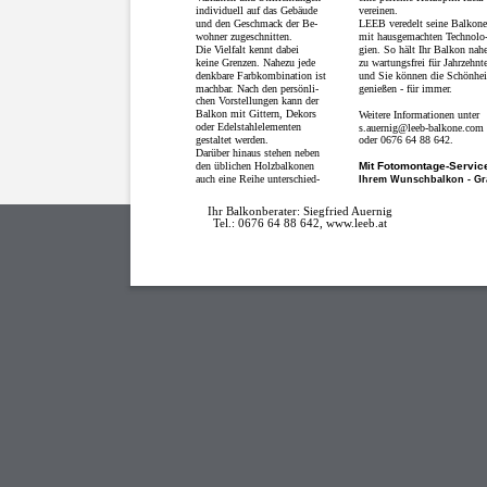
individuell auf das Gebäude
vereinen.
und den Geschmack der Be-
LEEB veredelt seine Balkone
wohner zugeschnitten.
mit hausgemachten Technolo
Die Vielfalt kennt dabei
gien. So hält Ihr Balkon nahe
keine Grenzen. Nahezu jede
zu wartungsfrei für Jahrzehnt
denkbare Farbkombination ist
und Sie können die Schönhei
machbar. Nach den persönli-
genießen - für immer.
chen Vorstellungen kann der
Balkon mit Gittern, Dekors
Weitere Informationen unter
oder Edelstahlelementen
s.auernig@leeb-balkone.com
gestaltet werden.
oder 0676 64 88 642.
Darüber hinaus stehen neben
den üblichen Holzbalkonen
Mit Fotomontage-Servic
auch eine Reihe unterschied-
Ihrem Wunschbalkon - Gra
Ihr Balkonberater: Siegfried Auernig
Tel.: 0676 64 88 642, www.leeb.at