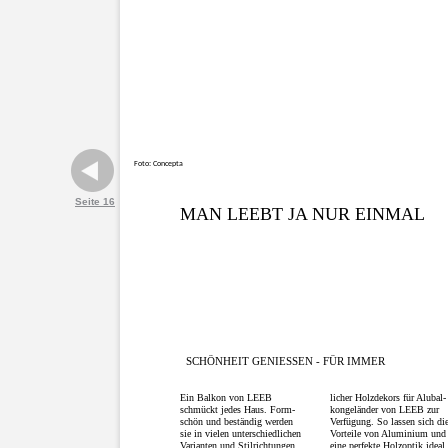
Foto: Concepta
Seite 16
MAN LEEBT JA NUR EINMAL
SCHÖNHEIT GENIESSEN - FÜR IMMER
Ein Balkon von LEEB
licher Holzdekors für Alubal-
schmückt jedes Haus. Form-
kongeländer von LEEB zur
schön und beständig werden
Verfügung. So lassen sich di
sie in vielen unterschiedlichen
Vorteile von Aluminium und
Varianten und Stilrichtungen
eine perfekte Holzoptik ideal