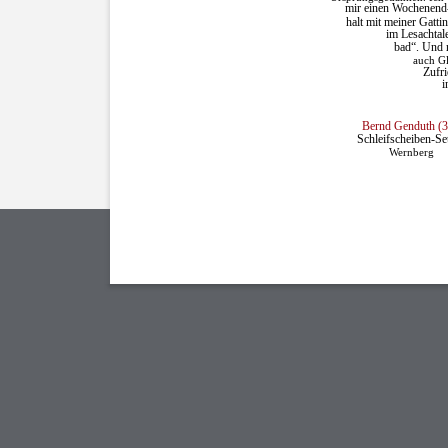
mir einen Wochenend
halt mit meiner Gatti
im Lesachtal
bad“. Und n
auch G
Zufri
i
Bernd Genduth (3
Schleifscheiben-Set
Wernberg