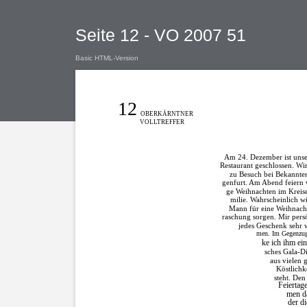
Seite 12 - VO 2007 51
Basic HTML-Version
12
OBERKÄRNTNER
VOLLTREFFER
Am 24. Dezember ist unse
Restaurant geschlossen. Wir
zu Besuch bei Bekannten
genfurt. Am Abend feiern 
ge Weihnachten im Kreise
milie. Wahrscheinlich w
Mann für eine Weihnach
raschung sorgen. Mir persö
jedes Geschenk sehr 
men. Im Gegenzug
ke ich ihm ein
sches Gala-Di
aus vielen
Köstlichk
steht. Den
Feiertag
men d
der di