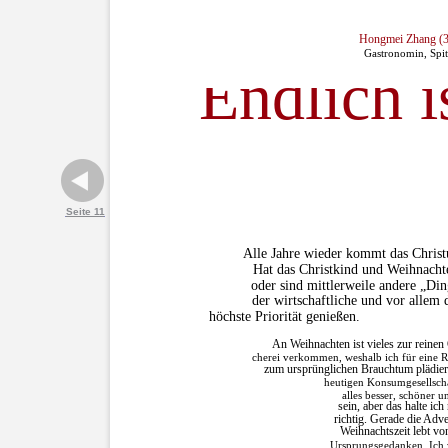
Hongmei Zhang (3
Gastronomin, Spit
Endlich 
Seite 11
Alle Jahre wieder kommt das Christu
Hat das Christkind und Weihnachte
oder sind mittlerweile andere „Di
der wirtschaftliche und vor allem 
höchste Priorität genießen.
An Weihnachten ist vieles zur reine
cherei verkommen, weshalb ich für eine 
zum ursprünglichen Brauchtum plädiere
heutigen Konsumgesellsch
alles besser, schöner u
sein, aber das halte ich 
richtig. Gerade die Adv
Weihnachtszeit lebt vo
Ursprungsgedanken. Ich