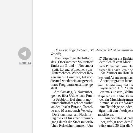
Das diesjährige Ziel der „OVT-Leserreise“ ist das traumh
Venedig.
Die diesjährige Herbstfahrt
17 Uhr startet die Rückfa
des „Oberkärntner Volltreffer“
dem Schiff vom Markus
Seite 14
findet am 3. und 4. November
nach Punta Sabbioni. Dor
statt. Lorenz Wilhelmer vom
es per Bus nach Jesolo 
Unternehmen Wilhelmer Rei-
das Zimmer im Hotel b
sen aus St. Lorenzen, hat auch
hen und Abendessen kan
diesmal wieder ein ausgezeich-
Abendprogramm bietet
netes Programm zusammenge-
und Unterhaltung mit de
stellt.
layerseern“. Um 23 Uhr 
Am Samstag, 3. November,
erstmals unsere „Volltre
geht es über Udine nach Pun-
Kapelle“ auf: Dabei kann
ta Sabbioni. Bei einer Pano-
der ein Musikinstrumen
ramaschifffahrt geht es vorbei
nimmt, sei es ein Wasch
an den Inseln Burano, Torcel-
eine Teufelsgeige, oder
lo und Murano nach Venedig.
tiges, mit den „Wolayer
Dort kann man am Nachmit-
musizieren.
tag die Zeit für einen Spazier-
Am Sonntag, 4. No
gang durch die Stadt mit örtli-
ber, erfolgt nach dem 
chen Reiseleitern nutzen. Um
stück um 9.30 Uhr die W