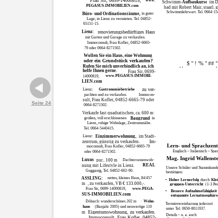
Frau Sir, 0699-14000819,
www.
Schwimm-
Aufbaukurse
im D
PEGASUS-IMMOBILIEN.com
bad mit Robert Mair, staatl. 
Schwimmlehrwart. Tel. 0664-15
Büro- und Ordinationsräume,
in guter
Lage, in Lienz zu vermieten. Tel. 04852-
65151-15.
Lienz:
renovierungsbedürftiges Haus
mit Garten und Garage zu verkaufen.
Immoconsult, Frau Kofler, 04852-6665-
79 oder 0664-8271502.
Wollen Sie ein Haus, eine Wohnung
oder ein Grundstück verkaufen?
$ " ! '% " ## "
Rufen Sie mich unverbindlich an, ich
' '
'
helfe Ihnen gerne.
Frau Sir, 0699-
www.PEGASUS-IMMOBI-
14000819,
LIEN.com
zu ver-
Lienz:
Gastronomiebetriebe
pachten und zu verkaufen.
Immocon-
sult, Frau Kofler, 04852-6665-79 oder
Seite 24
0664-8271502.
Verkaufe fast quadratischen, ca. 600 m
2
großen, voll erschlossenen
Baugrund
in
Lienz, ruhige Wohnlage, Zentrumsnähe.
Tel. 0664-5440415.
Lienz:
Einzimmerwohnung,
im Stadt-
Im-
zentrum, günstig zu verkaufen.
Lern- und Sprachzen
moconsult, Frau Kofler, 04852-6665-79
Englisch – Italienisch – Spa
oder 0664-8271502.
Mag. Ingrid Wallenste
Luxus
pur.. 100 m
Dachterrassenwoh-
2
REAL
nung mit Lifestyle in Lienz.
Unsere Schüler und Stammkund
Gugganig, Tel. 04852-602-90.
bestätigen:
ASSLING:
nettes, kleines Haus, 84/457
•
Hoher Lernerfolg
durch
Klei
m
, zu verkaufen, VB € 133.000,-.
gruppen-Unterricht
(1-3 Pe
2
Frau Sir, 0699-14000819,
www.PEGA-
•
Bessere Aufnahmefähigkeit
SUS-IMMOBILIEN.com
entspannte Lernatmosphär
Dölsach: wunderschönes 202 m
Wohn-
2
Terminvereinbarung jederzeit
haus
(Baujahr 2005) und neuwertige 110
unter Tel. 0650-8011937.
Eigentumswohnung, zu verkaufen.
m
2
Details – u. a. auch
Immoconsult, Frau Kofler, 04852-