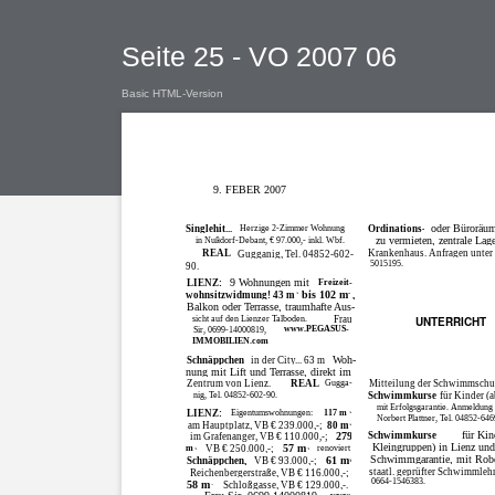
Seite 25 - VO 2007 06
Basic HTML-Version
9. FEBER 2007
oder Büroräu
Singlehit...
Herzige 2-Zimmer Wohnung
Ordinations-
zu vermieten, zentrale Lag
in Nußdorf-Debant, € 97.000,- inkl. Wbf.
REAL
Krankenhaus. Anfragen unter 
Gugganig, Tel. 04852-602-
5015195.
90.
9 Wohnungen mit
LIENZ:
Freizeit-
bis 102 m
wohnsitzwidmung! 43 m
,
2
2
Balkon oder Terrasse, traumhafte Aus-
sicht auf den Lienzer Talboden.
Frau
UNTERRICHT
www.PEGASUS-
Sir, 0699-14000819,
IMMOBILIEN.com
Woh-
Schnäppchen
in der City... 63 m
2
nung mit Lift und Terrasse, direkt im
Zentrum von Lienz.
REAL
Gugga-
Mitteilung der Schwimmschu
nig, Tel. 04852-602-90.
Schwimmkurse
für Kinder (a
mit Erfolgsgarantie. Anmeldung
LIENZ:
Eigentumswohnungen:
117 m
2
Norbert Plattner, Tel. 04852-646
am Hauptplatz, VB € 239.000,-;
80 m
2
für Kin
Schwimmkurse
279
im Grafenanger, VB € 110.000,-;
Kleingruppen) in Lienz und
57 m
m
VB € 250.000,-;
renoviert
2
2
Schwimmgarantie, mit Robe
61 m
Schnäppchen,
VB € 93.000,-;
2
staatl. geprüfter Schwimmlehr
Reichenbergerstraße, VB € 116.000,-;
0664-1546383.
58 m
Schloßgasse, VB € 129.000,-.
2