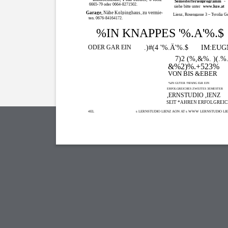
Semesterferienprogramm
–
6665-79 oder 0664-8271502.
siehe bitte unter
www.lsze.at
Garage,
Nähe Kolpinghaus, zu vermie-
Lienz, Rosengasse 3 – Tyrolia 
ten. 0676-84164172.
%IN KNAPPES '%.Ä'%.$
.)#(4 '%.Ä'%.$
IM:EUG
ODER GAR EIN
7)2 (%,&%. )(.%
&%2)%.+523%
VON BIS &EBER
%IN GUTER !NFANG FàR EIN
ERFOLGREICHES ZWEITES 3EMESTER
,ERNSTUDIO ,IENZ
SEIT *AHREN ERFOLGREI
4EL
s LERNSTUDIO LIENZ AON AT s WWW LERNSTUDIO LIE