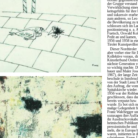
offener gegenübertrit
der Gruppe verstand 
Verwirklichung eines
keitsgefühls für ihre
und sukzessiv erarbe
zum anderen, so Leo
die Bevölkerung zu t
schlossen sich im Lau
positionierung u. a. 
Fuetsch, Oswald Kol
Pedit an und kamen, 
1956 und 1958 in ei
Tiroler Kunstpavillo
Dieser Nordtiroler 
aber vorher eine für 
Kollektive voraus, di
Künstlerbund Osttiro
nächste Generation 
so wichtig machte. De
hauer und Maler Jos
1967), der lange Zeit
beschule in Innsbruck 
von der Stadt Lienz M
den Auftrag, die vom
Spitalskirche wieder
1956 war der Rohbau
geschlossen, dass da
bereits verputzt bzw.
wurde. Es bot sich nu
malige Gelegenheit f
Franz Walchegger un
sozusagen ihre Auff
ihr Ausdrucksvokab
heimischen Publikum 
pressionistische und 
meln, die in Europa be
waren, initiierten in 
schriebenen, Egger-