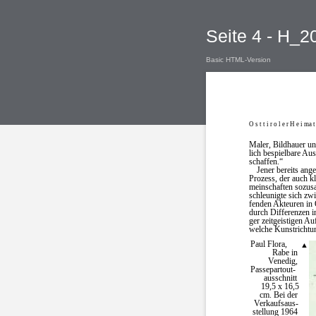
Seite 4 - H_
Basic HTML-Version
O s t t i r o l e r H e i ma t 
Maler, Bildhauer un
lich bespielbare Aus
schaffen.“
Jener bereits ang
Prozess, der auch kl
meinschaften sozusa
schleunigte sich zw
fenden Akteuren in O
durch Differenzen i
ger zeitgeistigen Au
welche Kunstrichtun
Paul Flora,
▲
Rabe in
Venedig,
Passepartout-
ausschnitt
19,5 x 16,5
cm. Bei der
Verkaufsaus-
stellung 1964