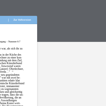
Zur Vollversion
hrgang – Nummer 6-7
war, als sich ihr zu
ns in der Küche des
chner zu einer kon-
mlung mit dem Ziel,
schen Künstlerbund
en. Anwesend waren
Ganzer)
Oberlechner,
nfreda…“
15
r neu gegründeten
 war mit zwei be-
nkten relativ klar
mische Künstlerbund
erster, immanenter
g zu sogenannten
nen und gleichzeitig
 tragen, dass die un-
Bevölkerung, die an
n Ausstellungen
 Thema Kunst wert-