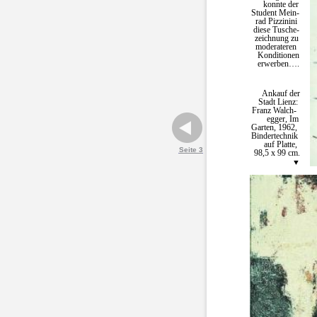
konnte der
Student Mein-
rad Pizzinini
diese Tusche-
zeichnung zu
moderateren
Konditionen
erwerben….
Ankauf der
Stadt Lienz:
Franz Walch-
egger, Im
Garten, 1962,
Bindertechnik
auf Platte,
Seite 3
98,5 x 99 cm.
▼