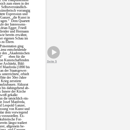
t. Die Hauptintention
sich zum einen in der
 Selbstverständlich-
 künstlerisch vorrangig
itete Expression und
 Ganzer,
„die Kunst in
ragen.“
Dem Quartett
fe der Interessens-
Adrian Egger, Friedl
lreider und Hermann
wie bereits erwähnt,
ner eigenen Schau im
n zu Ehren.
Präsentation ging
Lienz entscheidende
e den
„Akademischen
l“
eben für die
von Kunstschaffenden
Seite 5
r Architekt, Bild-
ef Manfreda (1890 bis
 an der Staatsgewer-
unterrichtete, erhielt
itte der 50er-Jahre
 Krieg zerstörte
 aufzubauen. Akkurat
 bis dahingehend ab-
s Innere der Kirche
 weiß gekalkt
n die tatsächlich ein-
ür Josef Manfreda,
d Leopold Ganzer,
assung von Kunst und
ular dem vorwiegend
vorzustellen. Ex-
kubistische For-
reits längst tradiert
ihrer, allgemein be-
Lienz- und Georges