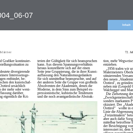
2004_06-07
Inhalt
72. Ja
b l ä t t e r
d Grafiker kontinuier-
terien der Gültigkeit für sich beanspruchen
tion, mehr Wegweiser 
stellungssituation zu
kann. Aus diesem Spannungsverhältnis
entziehen.
heraus konstellierte sich auf der einen
„1956 trafen wir u
edeutete divergierende
Seite jene Gruppierung, die in ihrer Kunst-
Malermeisters Oberle
einere Interessensge-
auffassung den Naturalismusgedanken
stituierenden Versam
gen entbindet, be-
für sich unmittelbar beanspruchte, und auf
den neuen ‚Akademi
ischen den kunstschaf-
der anderen Seite die Gruppe von großteils
Osttirol’, zu gründ
sttirol ursächlich
Absolventen der Akademien, denen die
neben mir
(Leopold 
n der mehr oder weni-
Moderne, in dem Sinn zum Beispiel ex-
Walchegger und Ma
ffassung darüber,
pressionistische, kubistische Tendenzen
Die Zielsetzung de
g eigentlich die Kri-
und die noch avantgardistische Abstrak-
„Zweckgemeinschaft“
sonders markanten Pu
skizziert. Der
„Akade
Osttirol“
wollte in 
Linie die Abgrenzun
„Freizeitmalern“ beto
aber auch dafür Sorge
mittelbar betroffene 
der Besichtigung vo
interessiert ist, dem