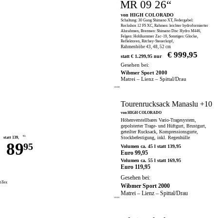
MR 09 26“
von HIGH COLORADO
Schaltung: 30 Gang Shimano XT, Federgabel:
Rockshox 12 FS XC, Rahmen: leichter hydroformierter
Alurahmen, Bremsen: Shimano Disc Hydro M446,
Felgen: Hohlkammer Zac-19, Sonstiges: Glocke,
Reflektoren, Ritchey-Steuerkopf,
Rahmenhöhe 43, 48, 52 cm
€ 999,95
statt € 1.299,95 nur
Gesehen bei:
Wibmer Sport 2000
Matrei – Lienz – Spittal/Drau
103280
Tourenrucksack Manaslu +10
von HIGH COLORADO
Höhenverstellbares Vario-Tragesystem,
gepolsterter Trage- und Hüftgurt, Brustgurt,
geteilter Rucksack, Kompressionsgurte,
95
Stockbefestigung, inkl. Regenhülle
statt 139,
89
95
Volumen ca. 45 l statt 139,95
Euro 99,95
Volumen ca. 55 l statt 169,95
Euro 119,95
Gesehen bei:
hTex
Wibmer Sport 2000
Matrei – Lienz – Spittal/Drau
103281