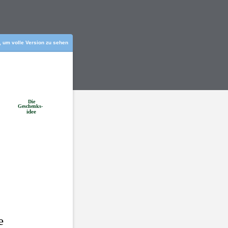
r, um volle Version zu sehen
Die
Geschenks-
idee
e