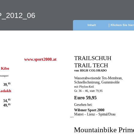
VP_2012_06
Inhalt
Klicken Sie hie
TRAILSCHUH
www.sport2000.at
TRAIL TECH
t Kibo
von HIGH COLORADO
transport
Wasserabweisende Tex-Membran,
Schnellschnürung, Gummisohle
95
39,
mit Phylon-Keil
Ladakh
Gr. 36 – 46, statt 79,95
Euro 59,95
95
54,
Gesehen bei:
49,
95
Wibmer Sport 2000
Matrei – Lienz – Spittal/Drau
103279
Mountainbike Prim