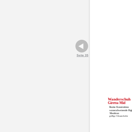
Seite 35
Wanderschuh
Giretta Mid
Bootie-Konstruktion
wasserabweisende Hig
Membran
griffige Vibram-Sohle