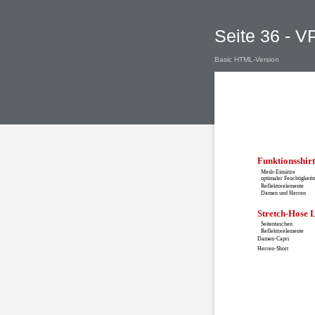
Seite 36 - 
Basic HTML-Version
Funktionsshir
Mesh-Einsätze
optimaler Feuchtigkeits
Reflektorelemente
Damen und Herren
Stretch-Hose 
Seitentaschen
Reflektorelemente
Damen-Capri
Herren-Short