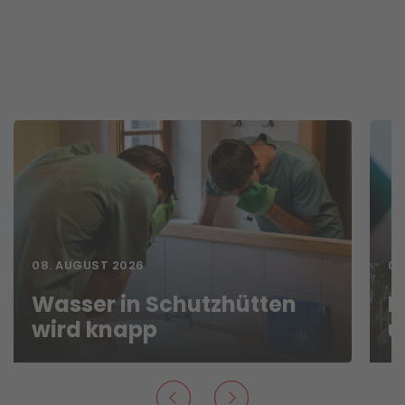
08. AUGUST 2026
07
Wasser in Schutzhütten
N
wird knapp
u