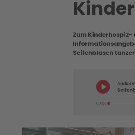
Kinder
Zum Kinderhospiz- un
Informationsangebo
Seifenblasen tanzen
Audiobe
Seifenb
00:00