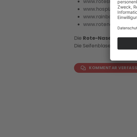
www.roteskreuz.at
www.hospiz-tirol.at
www.rainbows.at
www.rotenasen.at
Die
Rote-Nasen-Clownd
Die Seifenblasen sind auch
KOMMENTAR VERFAS