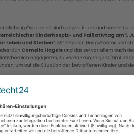
endliche in Österreich sind schwer krank und haben nur e
erreichischer Kinderhospiz- und Palliativtag am 1. J
für Leben und Sterben
“. Mit mobilen Hospizteams und st
andesrätin
Cornelia Hagele
und das sei vor allem auch de
lliativbereich engagieren, zu verdanken. In ganz Tirol hab
nden, um auf die Situation der betroffenen Kinder und 
in Osttirol
reites Netzwerk, von der
Hauskrankenpflege
,
CuraPlus
ü
um
Verein Rainbows.
Diese haben sich am Montag in der 
t.