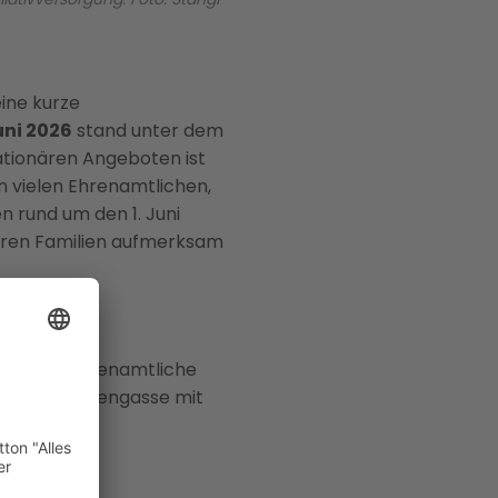
ine kurze
uni 2026
stand unter dem
ationären Angeboten ist
n vielen Ehrenamtlichen,
en rund um den 1. Juni
deren Familien aufmerksam
ber die ehrenamtliche
Lienzer Rosengasse mit