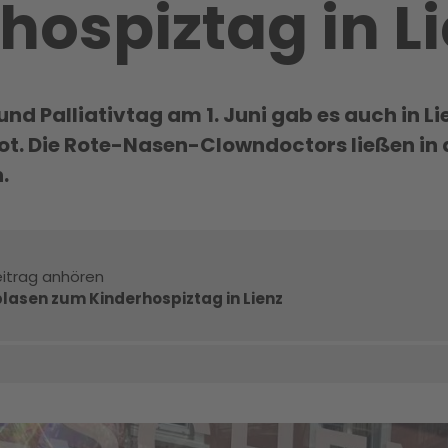
hospiztag in L
d Palliativtag am 1. Juni gab es auch in Li
t. Die Rote-Nasen-Clowndoctors ließen in
.
itrag anhören
lasen zum Kinderhospiztag in Lienz