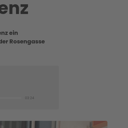
ienz
enz ein
 der Rosengasse
03:24