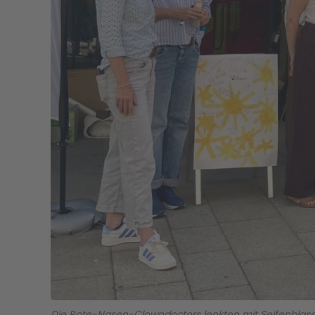
Die Rote-Nasen-Clowndoctors lenkten mit Seifenblasen