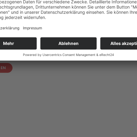
octors
(und der kräftige Wind) ließen Seifenblasen durc
 Symbol für die Zerbrechlichkeit des Lebens.
SEN