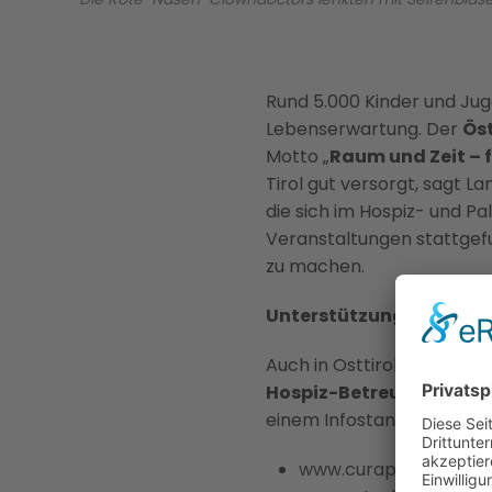
Rund 5.000 Kinder und Jug
Lebenserwartung. Der
Öst
Motto „
Raum und Zeit – 
Tirol gut versorgt, sagt L
die sich im Hospiz- und Pa
Veranstaltungen stattgefu
zu machen.
Unterstützungsangebot 
Auch in Osttirol gibt es b
Hospiz-Betreuung
bis z
einem Infostand vorgestell
www.curaplus.at